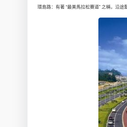
環島路：有著 “最美馬拉松賽道” 之稱，沿