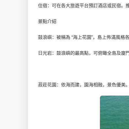
住宿：可在各大旅遊平台預訂酒店或民宿。
景點介紹
鼓浪嶼：被稱為 “海上花園”，島上佈滿風
日光岩：鼓浪嶼的最高點，可俯瞰全島及廈
菽莊花園：依海而建，園海相融，景色優美