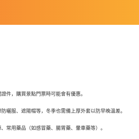
關證件，購買景點門票時可能會有優惠。
帶防曬服、遮陽帽等，冬季也需備上厚外套以防早晚溫差。
源、常用藥品（如感冒藥、腸胃藥、暈車藥等）。