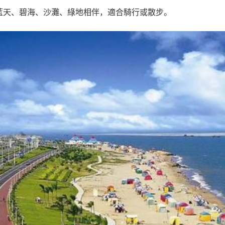
途藍天、碧海、沙灘、綠地相伴，適合騎行或散步。