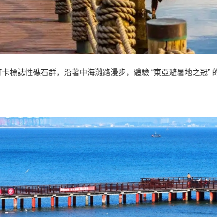
卡標誌性礁石群，沿著中海灘路漫步，體驗 “東亞避暑地之冠”