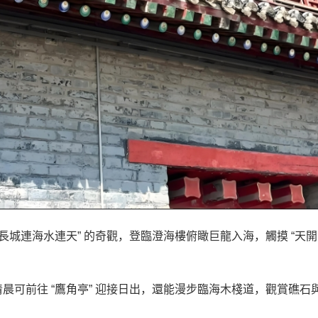
長城連海水連天” 的奇觀，登臨澄海樓俯瞰巨龍入海，觸摸 “天
晨可前往 “鷹角亭” 迎接日出，還能漫步臨海木棧道，觀賞礁