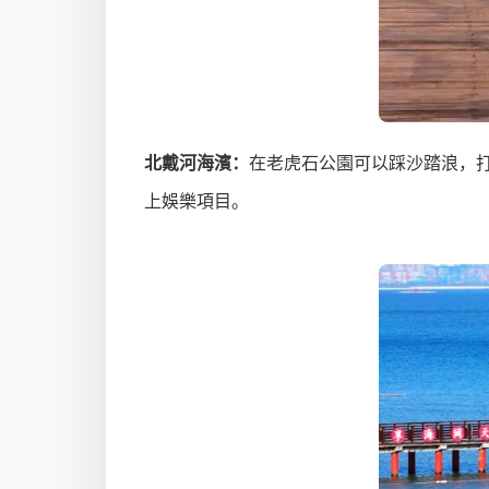
北戴河海濱：
在老虎石公園可以踩沙踏浪，打
上娛樂項目。