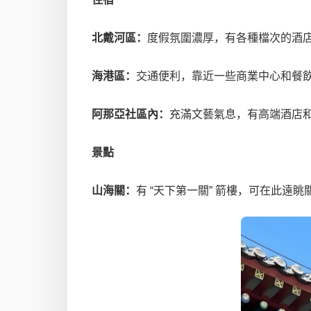
北戴河區：
度假氛圍濃厚，有各種檔次的酒
海港區：
交通便利，靠近一些商業中心和餐
阿那亞社區內
：
充滿文藝氣息，有高端酒店
景點
山海關：
有 “天下第一關” 箭樓，可在此遠