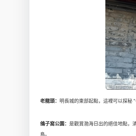
老龍頭：
明長城的東部起點，這裡可以探秘 “
鴿子窩公園：
是觀賞渤海日出的絕佳地點，清
鳥。