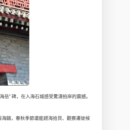
開海岳” 碑，在入海石城感受驚濤拍岸的震撼。
石與海鷗，春秋季節還能趕海拾貝、觀察遷徙候