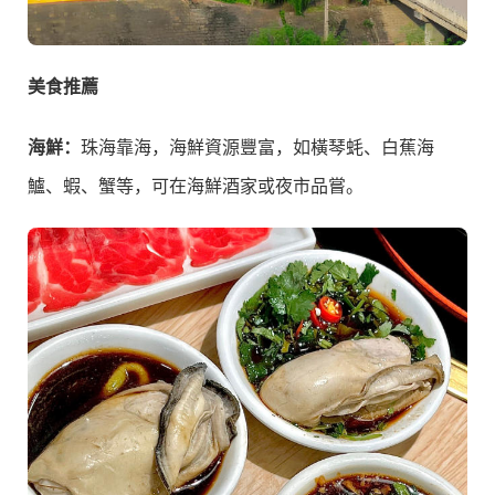
美食推薦
海鮮：
珠海靠海，海鮮資源豐富，如橫琴蚝、白蕉海
鱸、蝦、蟹等，可在海鮮酒家或夜市品嘗。