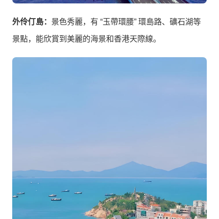
外伶仃島：
景色秀麗，有 “玉帶環腰” 環島路、礦石湖等
景點，能欣賞到美麗的海景和香港天際線。