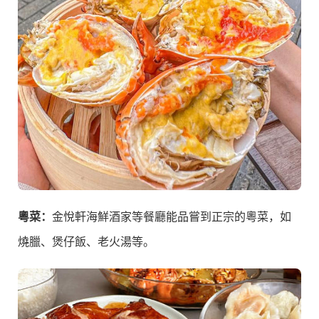
粵菜：
金悅軒海鮮酒家等餐廳能品嘗到正宗的粵菜，如
燒臘、煲仔飯、老火湯等。