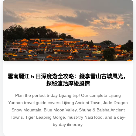
雲南麗江 5 日深度遊全攻略：縱享雪山古城風光，
探秘瀘沽摩梭風情
Plan the perfect 5-day Lijiang trip! Our complete Lijiang
Yunnan travel guide covers Lijiang Ancient Town, Jade Dragon
Snow Mountain, Blue Moon Valley, Shuhe & Baisha Ancient
Towns, Tiger Leaping Gorge, must-try Naxi food, and a day-
by-day itinerary.